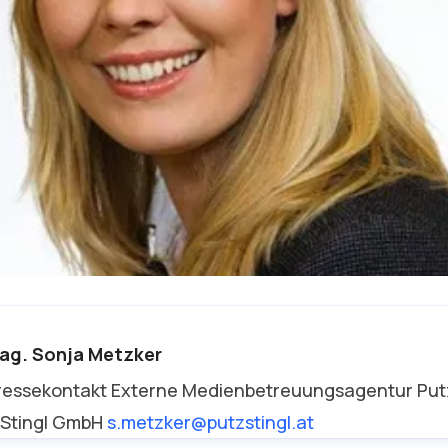
arie-Theres Sattler
ag. Sonja Metzker
ressekontakt
ESG & Brand Communication Manager
ressekontakt
Externe Medienbetreuungsagentur
Put
resseat@culligan.at
0800 800 735
 Stingl GmbH
s.metzker@putzstingl.at