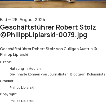
Bild
—
28. August 2024
Geschäftsführer Robert Stolz
(c)PhilippLipiarski-0079.jpg
Geschäftsführer Robert Stolz von Culligan Austria (c)
Philipp Lipiarski
Philipp Lipiarski
Lizenz:
Nutzung in Medien
Die Inhalte können von Journalisten, Bloggern, Kolumnist
Urheber:
Philipp Lipiarski
Copyright:
Philipp Lipiarski